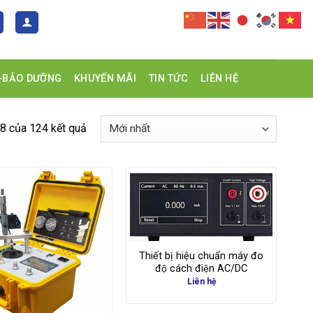
Ì-BẢO DƯỠNG
KHUYẾN MÃI
TIN TỨC
LIÊN HỆ
48 của 124 kết quả
Thiết bị hiệu chuẩn máy đo
độ cách điện AC/DC
Liên hệ