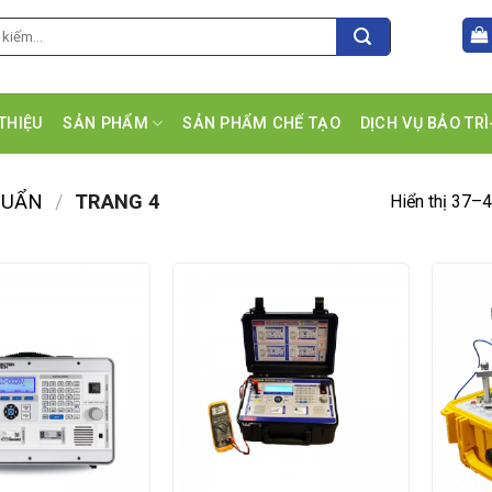
 THIỆU
SẢN PHẨM
SẢN PHẨM CHẾ TẠO
DỊCH VỤ BẢO TR
HUẨN
/
TRANG 4
Hiển thị 37–