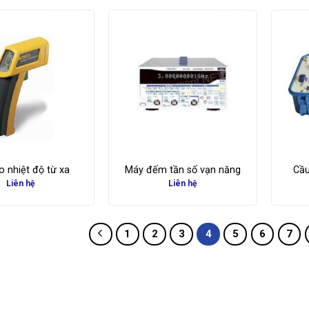
 nhiệt độ từ xa
Máy đếm tần số vạn năng
Cầu
Liên hệ
Liên hệ
1
2
3
4
5
6
7