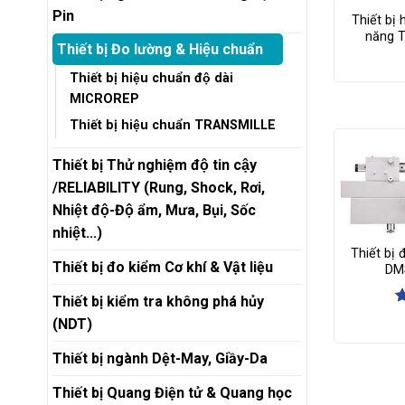
Pin
Thiết bị
năng T
Thiết bị Đo lường & Hiệu chuẩn
Thiết bị hiệu chuẩn độ dài
MICROREP
Thiết bị hiệu chuẩn TRANSMILLE
Thiết bị Thử nghiệm độ tin cậy
/RELIABILITY (Rung, Shock, Rơi,
Nhiệt độ-Độ ẩm, Mưa, Bụi, Sốc
nhiệt...)
Thiết bị
Thiết bị đo kiểm Cơ khí & Vật liệu
DM
Thiết bị kiểm tra không phá hủy
Đ
(NDT)
x
4
Thiết bị ngành Dệt-May, Giầy-Da
s
Thiết bị Quang Điện tử & Quang học