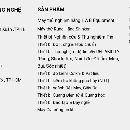
NG NGHỆ
SẢN PHẨM
Máy thử nghiệm hãng L.A.B Equipment
Máy thử Rung Hãng Shinken
h Xuân ,TP.Hà
Thiết bị Nghiên cứu & Thử nghiệm Pin
Thiết bị Đo lường & Hiệu chuẩn
Thiết bị Thử nghiệm độ tin cậy RELIABILITY
Rung, Shock, Rơi, Nhiệt độ-Độ ẩm, Mưa,
(
n
Bụi, Sốc nhiệt
)
Thiết bị đo kiểm Cơ khí & Vật liệu
ấp , TP HCM
Thiết bị kiểm tra không phá hủy (NDT)
Thiết bị ngành Dệt-May, Giầy-Da
Thiết bị Quang Điện tử & Quang học
Thiết bị Đào tạo & Dạy nghề
Máy Gia công cơ khí