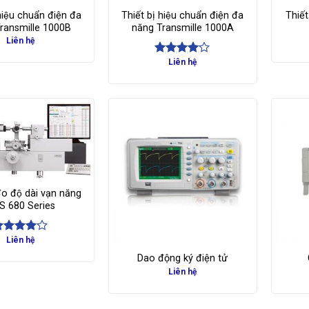
 hiệu chuẩn điện đa
Thiết bị hiệu chuẩn điện đa
Thiết
ransmille 1000B
năng Transmille 1000A
Liên hệ
Liên hệ
Được
xếp hạng
4.00
5
sao
 đo độ dài vạn năng
S 680 Series
Liên hệ
ược
ếp hạng
Dao động ký điện tử
.00
5
Liên hệ
ao