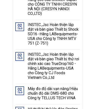
cho CÔNG TY TNHH CRESYN
HÀ NỘI (CRESYN HANOI
CO.,LTD)
INSTEC.,Jsc Hoàn thiện lắp
02
Th9
đặt và bàn giao Thiết bị Shock
SD16 -Hãng LABequipments-
USA cho Công ty TNHH MTV
751 (Z-751)
INSTEC.,Jsc Hoàn thiện lắp
02
Th9
đặt và bàn giao Thiết bị thử rơi
chính xác cao TrueDrop160 -
Hãng LABequipments-USA
cho Công ty CJ Foods
Vietnam Co.,Ltd
Máy đo độ dài vạn năng/Hiệu
02
Th9
chuẩn độ dài DMS-680 cho
Công ty TELLUS TECH VINA