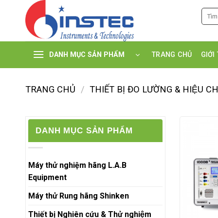
Skip
Tìm
to
kiếm:
content
TRANG CHỦ
GIỚI
DANH MỤC SẢN PHẨM
TRANG CHỦ
/
THIẾT BỊ ĐO LƯỜNG & HIỆU C
DANH MỤC SẢN PHẨM
Máy thử nghiệm hãng L.A.B
Equipment
Máy thử Rung hãng Shinken
Thiết bị Nghiên cứu & Thử nghiệm