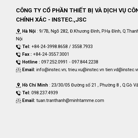
CÔNG TY CỔ PHẦN THIẾT BỊ VÀ DỊCH VỤ CÔ
CHÍNH XÁC - INSTEC.,JSC
Hà Nội
: 9/7B, Ngõ 282, Đ.Khương Đình, P.Hạ Đình, Q.Than
Nội
Tel:
+84-24-3998.8658 / 3558.7933
Fax :
+84-24-3557.3001
Hotline :
097.252.0991 - 097.844.2238
Email:
info@instec.vn
;
trieu.vu@instec.vn
tien.vd@instec.v
Hồ Chí Minh
: 23/30/05 Đường số 21 , Phường 8 , Q.Gò V
Tel:
098.237.4939
Email:
tuan.tranthanh@minhtamme.com