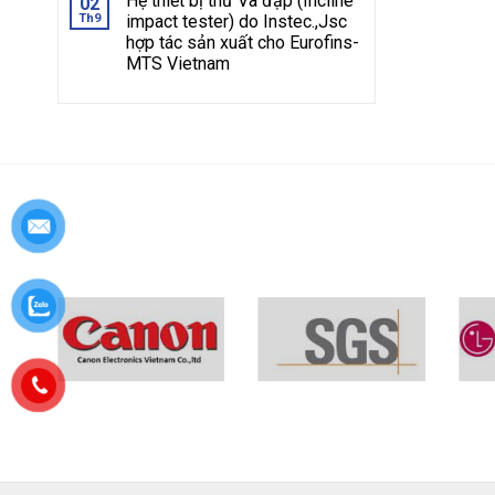
Hệ thiết bị thử Va đập (Incline
02
Th9
impact tester) do Instec.,Jsc
hợp tác sản xuất cho Eurofins-
MTS Vietnam