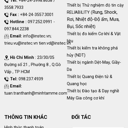
Tel:
+84-24-3998.8658 /
Thiết bị Thử nghiệm độ tin cậy
3558.7933
Rung, Shock,
RELIABILITY (
Fax :
+84-24-3557.3001
Rơi, Nhiệt độ-Độ ẩm, Mưa,
Hotline :
097.252.0991 -
Bụi, Sốc nhiệt
)
097.844.2238
Thiết bị đo kiểm Cơ khí & Vật
Email:
info@instec.vn
;
liệu
trieu.vu@instec.vn
tien.vd@instec.vn
Thiết bị kiểm tra không phá
hủy (NDT)
Hồ Chí Minh
: 23/30/05
Thiết bị ngành Dệt-May, Giầy-
Đường số 21 , Phường 8 , Q.Gò
Da
Vấp , TP HCM
Thiết bị Quang Điện tử &
Tel:
098.237.4939
Quang học
Email:
Thiết bị Đào tạo & Dạy nghề
tuan.tranthanh@minhtamme.com
Máy Gia công cơ khí
THÔNG TIN KHÁC
ĐỐI TÁC
Hình thức thanh toán