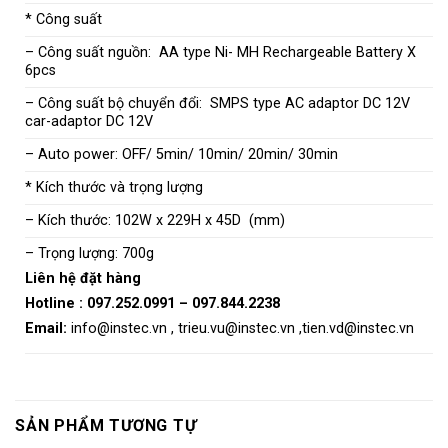
* Công suất
– Công suất nguồn: AA type Ni- MH Rechargeable Battery X
6pcs
– Công suất bộ chuyển đổi: SMPS type AC adaptor DC 12V
car-adaptor DC 12V
– Auto power: OFF/ 5min/ 10min/ 20min/ 30min
* Kích thước và trọng lượng
– Kích thước: 102W x 229H x 45D (mm)
– Trọng lượng: 700g
Liên hệ đặt hàng
Hotline :
097.252.0991
–
097.844.2238
Email:
info@instec.vn
,
trieu.vu@instec.vn
,
tien.vd@instec.vn
SẢN PHẨM TƯƠNG TỰ