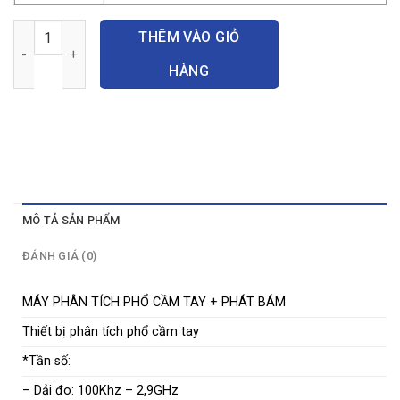
Máy phân tích phổ cầm tay số lượng
THÊM VÀO GIỎ
HÀNG
MÔ TẢ SẢN PHẨM
ĐÁNH GIÁ (0)
MÁY PHÂN TÍCH PHỔ CẦM TAY + PHÁT BÁM
Thiết bị phân tích phổ cầm tay
*Tần số:
– Dải đo: 100Khz – 2,9GHz