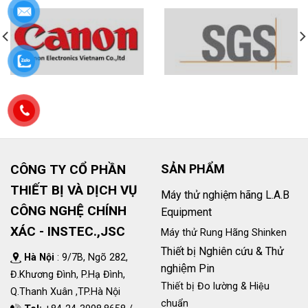
CÔNG TY CỔ PHẦN
SẢN PHẨM
THIẾT BỊ VÀ DỊCH VỤ
Máy thử nghiệm hãng L.A.B
CÔNG NGHỆ CHÍNH
Equipment
XÁC - INSTEC.,JSC
Máy thử Rung Hãng Shinken
Thiết bị Nghiên cứu & Thử
Hà Nội
: 9/7B, Ngõ 282,
nghiệm Pin
Đ.Khương Đình, P.Hạ Đình,
Thiết bị Đo lường & Hiệu
Q.Thanh Xuân ,TP.Hà Nội
chuẩn