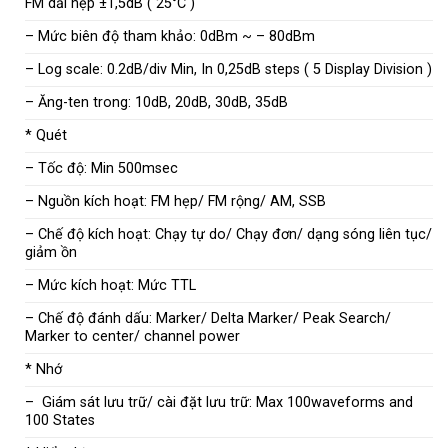
FM dải hẹp ±1,5dB ( 25°C )
– Mức biên độ tham khảo: 0dBm ~ – 80dBm
– Log scale: 0.2dB/div Min, In 0,25dB steps ( 5 Display Division )
– Ăng-ten trong: 10dB, 20dB, 30dB, 35dB
* Quét
– Tốc độ: Min 500msec
– Nguồn kích hoạt: FM hẹp/ FM rộng/ AM, SSB
– Chế độ kích hoạt: Chạy tự do/ Chạy đơn/ dạng sóng liên tục/
giảm ồn
– Mức kích hoạt: Mức TTL
– Chế độ đánh dấu: Marker/ Delta Marker/ Peak Search/
Marker to center/ channel power
* Nhớ
– Giám sát lưu trữ/ cài đặt lưu trữ: Max 100waveforms and
100 States