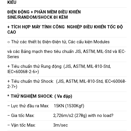
KIỂU
ĐIỆN ĐỘNG + PHẦN MỀM ĐIỀU KHIỂN
SINE/RANDOM/SHOCK ĐI KÈM
+ TÍCH HỢP MÁY TÍNH CÔNG NGHIỆP ĐIỀU KHIỂN TỐC ĐỘ
CAO
○ Thử các thiết bị Điện-Điện tử, Các cấu kiện Modules
và các Bảng mạch theo tiêu chuẩn JIS, ASTM, MIL-Std và IEC-
Series
+ Tiêu chuẩn thử Rung động: (JIS, ASTM, MIL-810-Std,
IEC<60068-2-6>)
+ Tiêu chuẩn thử Shock: (JIS, ASTM, MIL-810-Std, IEC<60068-
2-7>)
* THỬ NGHIỆM SHOCK: ( Va đập)
– Lực thử đầu ra Max: 15KN (1530Kgf)
– Gia tốc Max: 2,726m/s2 (278g) with no load?
– Vận tốc Max: 3m/sec