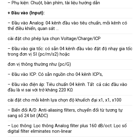
– Phụ kiện: Chuột, bàn phím, tài liệu hướng dẫn
+ Đầu vào (Input):
– Đầu vào Analog: 04 kênh đầu vào tiêu chuẩn, mỗi kênh có
thể điều khiển, quan sát …
cài đặt cho phép lựa chọn Voltage/Charge/ICP
– Đầu vào gia tốc: có sẵn 04 kênh đầu vào đặt độ nhạy gia tốc
trong đơn vị SI (pc/m/s2) hoặc
đơn vị thông thường như (pc/G)
– Đầu vào ICP: Có sẵn nguồn cho 04 kênh ICP’s,
– Đầu vào điện áp: Tiêu chuẩn 04 kênh. Tất cả các đầu vào
đầu là vi sai với trở kháng 220 KΩ
cài đặt cho mỗi kênh lựa chọn độ khuếch đại x1, x1, x100
– Biến đổi A/D: Anti-aliasing filters, chuyển đổi từ tương tự
sang số 24 bit (ADC)
– Lọc thông: Lọc thông Analog filter plus 160 dB/oct. Lọc số
digital filter eliminates non-linear