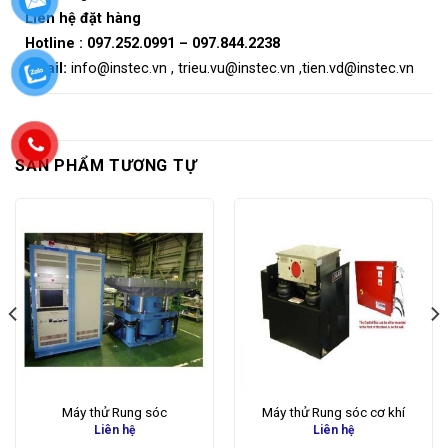
Liên hệ đặt hàng
Hotline :
097.252.0991
–
097.844.2238
Email:
info@instec.vn
,
trieu.vu@instec.vn
,
tien.vd@instec.vn
SẢN PHẨM TƯƠNG TỰ
Máy thử Rung sóc
Máy thử Rung sóc cơ khí
Liên hệ
Liên hệ