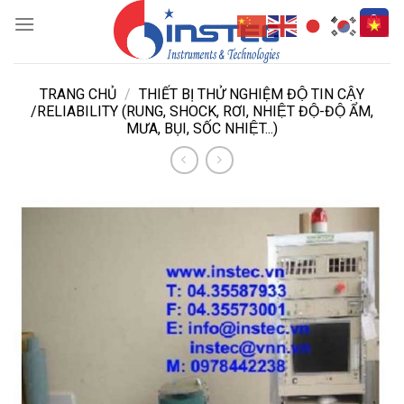
Skip
to
content
TRANG CHỦ
/
THIẾT BỊ THỬ NGHIỆM ĐỘ TIN CẬY
/RELIABILITY (RUNG, SHOCK, RƠI, NHIỆT ĐỘ-ĐỘ ẨM,
MƯA, BỤI, SỐC NHIỆT...)