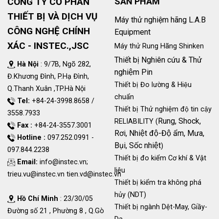
CÔNG TY CỔ PHẦN
SẢN PHẨM
THIẾT BỊ VÀ DỊCH VỤ
Máy thử nghiệm hãng L.A.B
CÔNG NGHỆ CHÍNH
Equipment
XÁC - INSTEC.,JSC
Máy thử Rung Hãng Shinken
Thiết bị Nghiên cứu & Thử
Hà Nội
: 9/7B, Ngõ 282,
nghiệm Pin
Đ.Khương Đình, P.Hạ Đình,
Thiết bị Đo lường & Hiệu
Q.Thanh Xuân ,TP.Hà Nội
chuẩn
Tel:
+84-24-3998.8658 /
Thiết bị Thử nghiệm độ tin cậy
3558.7933
Rung, Shock,
RELIABILITY (
Fax :
+84-24-3557.3001
Rơi, Nhiệt độ-Độ ẩm, Mưa,
Hotline :
097.252.0991 -
Bụi, Sốc nhiệt
)
097.844.2238
Thiết bị đo kiểm Cơ khí & Vật
Email:
info@instec.vn
;
liệu
trieu.vu@instec.vn
tien.vd@instec.vn
Thiết bị kiểm tra không phá
hủy (NDT)
Hồ Chí Minh
: 23/30/05
Thiết bị ngành Dệt-May, Giầy-
Đường số 21 , Phường 8 , Q.Gò