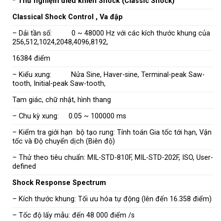
* Thử nghiệm điều khiển Shock (Classic Shock)
Classical Shock Control , Va đập
– Dải tần số: 0 ~ 48000 Hz với các kích thước khung của
256,512,1024,2048,4096,8192,
16384 điểm
– Kiểu xung: Nửa Sine, Haver-sine, Terminal-peak Saw-
tooth, Initial-peak Saw-tooth,
Tam giác, chữ nhật, hình thang
– Chu kỳ xung: 0.05 ~ 100000 ms
– Kiểm tra giới hạn bộ tạo rung: Tính toán Gia tốc tới hạn, Vận
tốc và Độ chuyển dịch (Biên độ)
– Thử theo tiêu chuẩn: MIL-STD-810F, MIL-STD-202F, ISO, User-
defined
Shock Response Spectrum
– Kích thước khung: Tối ưu hóa tự động (lên đến 16.358 điểm)
– Tốc độ lấy mẫu: đến 48 000 điểm /s