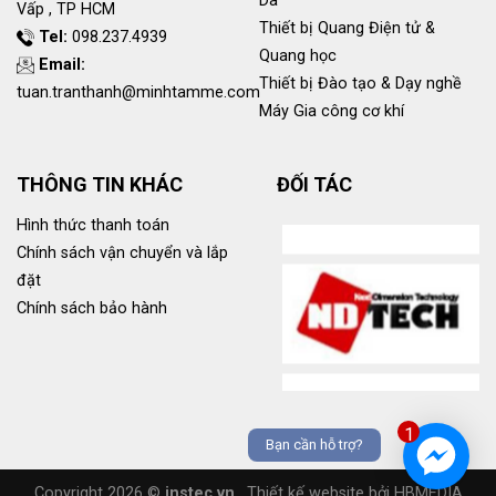
Da
Vấp , TP HCM
Thiết bị Quang Điện tử &
Tel:
098.237.4939
Quang học
Email:
Thiết bị Đào tạo & Dạy nghề
tuan.tranthanh@minhtamme.com
Máy Gia công cơ khí
THÔNG TIN KHÁC
ĐỐI TÁC
Hình thức thanh toán
Chính sách vận chuyển và lắp
đặt
Chính sách bảo hành
1
Bạn cần hỗ trợ?
Copyright 2026 ©
instec.vn
. Thiết kế website bởi HBMEDIA