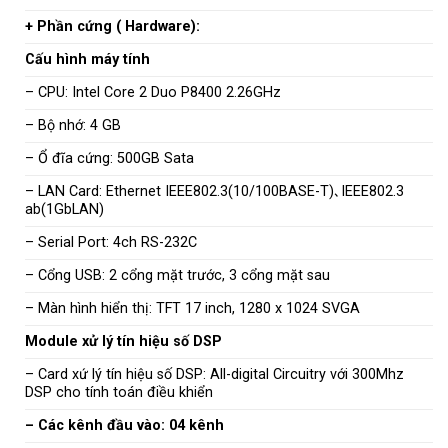
+ Phần cứng ( Hardware):
Cấu hình máy tính
– CPU: Intel Core 2 Duo P8400 2.26GHz
– Bộ nhớ: 4 GB
– Ổ đĩa cứng: 500GB Sata
– LAN Card: Ethernet IEEE802.3(10/100BASE-T)､IEEE802.3
ab(1GbLAN)
– Serial Port: 4ch RS-232C
– Cổng USB: 2 cổng mặt trước, 3 cổng mặt sau
– Màn hình hiển thị: TFT 17 inch, 1280 x 1024 SVGA
Module xử lý tín hiệu số DSP
– Card xứ lý tín hiệu số DSP: All-digital Circuitry với 300Mhz
DSP cho tính toán điều khiển
– Các kênh đầu vào: 04 kênh