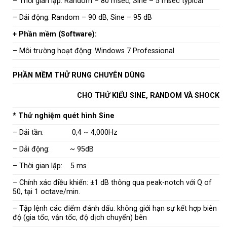
– Thời gian lặp: Random – 80 msec, Sine – 5 msec typical
– Dải động: Random – 90 dB, Sine – 95 dB
+ Phần mềm (Software):
– Môi trường hoạt động: Windows 7 Professional
PHẦN MỀM THỬ RUNG CHUYÊN DÙNG
CHO THỬ KIỂU SINE, RANDOM VÀ SHOCK
* Thử nghiệm quét hình Sine
– Dải tần: 0,4 ~ 4,000Hz
– Dải động: ~ 95dB
– Thời gian lặp: 5 ms
– Chính xác điều khiển: ±1 dB thông qua peak-notch với Q of
50, tại 1 octave/min.
– Tập lệnh các điểm đánh dấu: không giới hạn sự kết hợp biên
độ (gia tốc, vận tốc, độ dịch chuyển) bên