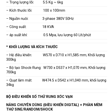
– Trọng lượng lõi: 5.5 Kg ~ 6kg
– Kích thước lõi: 100 x 100mm
– Nguồn nuôi: 3-phase 380V 50Hz
– Công suất: 18 KVA
– áp suất khí: 0.5 Mpa, lưu lượng 60 Lít/phút
* KHỐI LƯỢNG VÀ KÍCH THƯỚC
– Hệ điều khiển: W570 x D710 x H1,585 mm; Khối lượng
300kg
– Bộ tạo Shock-Rung: W730 x D537 x H1,070 mm; Khối lượng:
700kg
– Quạt làm mát: W474.5 x D542 x H1,040 mm, khối lượng
34kg
BỘ ĐIỀU KHIỂN SỐ THỬ RUNG XÓC VẠN
NĂNG CHUYÊN DÙNG (ĐIỀU KHIỂN DIGITAL) + PHẦN MỀM
THỬ SINE/RANDOM/SHOCK