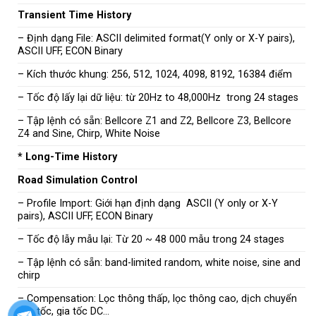
Transient Time History
– Định dạng File: ASCII delimited format(Y only or X-Y pairs),
ASCII UFF, ECON Binary
– Kích thước khung: 256, 512, 1024, 4098, 8192, 16384 điểm
– Tốc độ lấy lại dữ liệu: từ 20Hz to 48,000Hz trong 24 stages
– Tập lệnh có sẵn: Bellcore Z1 and Z2, Bellcore Z3, Bellcore
Z4 and Sine, Chirp, White Noise
* Long-Time History
Road Simulation Control
– Profile Import: Giới hạn định dạng ASCII (Y only or X-Y
pairs), ASCII UFF, ECON Binary
– Tốc độ lẫy mẫu lại: Từ 20 ~ 48 000 mẫu trong 24 stages
– Tập lệnh có sẵn: band-limited random, white noise, sine and
chirp
– Compensation: Lọc thông thấp, lọc thông cao, dịch chuyển
vận tốc, gia tốc DC…