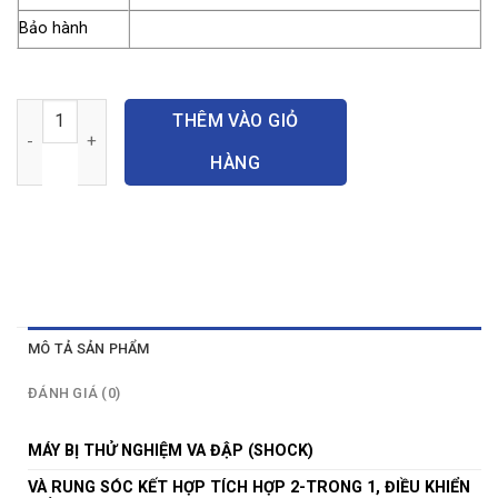
Bảo hành
Máy thử Shock số lượng
THÊM VÀO GIỎ
HÀNG
MÔ TẢ SẢN PHẨM
ĐÁNH GIÁ (0)
MÁY BỊ THỬ NGHIỆM VA ĐẬP (SHOCK)
VÀ RUNG SÓC KẾT HỢP TÍCH HỢP 2-TRONG 1, ĐIỀU KHIỂN