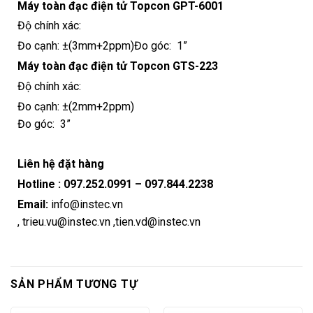
Máy toàn đạc điện tử Topcon GPT-6001
Độ chính xác:
Đo cạnh: ±(3mm+2ppm)Đo góc: 1”
Máy toàn đạc điện tử Topcon GTS-223
Độ chính xác:
Đo cạnh: ±(2mm+2ppm)
Đo góc: 3”
Liên hệ đặt hàng
Hotline :
097.252.0991
–
097.844.2238
Email:
info@instec.vn
,
trieu.vu@instec.vn
,
tien.vd@instec.vn
SẢN PHẨM TƯƠNG TỰ