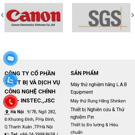
CÔNG TY CỔ PHẦN
SẢN PHẨM
THIẾT BỊ VÀ DỊCH VỤ
Máy thử nghiệm hãng L.A.B
CÔNG NGHỆ CHÍNH
Equipment
XÁC - INSTEC.,JSC
Máy thử Rung Hãng Shinken
Thiết bị Nghiên cứu & Thử
Hà Nội
: 9/7B, Ngõ 282,
nghiệm Pin
Đ.Khương Đình, P.Hạ Đình,
Thiết bị Đo lường & Hiệu
Q.Thanh Xuân ,TP.Hà Nội
chuẩn
Tel:
+84-24-3998.8658 /