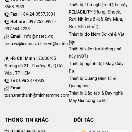
Thiết bị Thử nghiệm độ tin cậy
3558.7933
Rung, Shock,
RELIABILITY (
Fax :
+84-24-3557.3001
Rơi, Nhiệt độ-Độ ẩm, Mưa,
Hotline :
097.252.0991 -
Bụi, Sốc nhiệt
)
097.844.2238
Thiết bị đo kiểm Cơ khí & Vật
Email:
info@instec.vn
;
liệu
trieu.vu@instec.vn
tien.vd@instec.vn
Thiết bị kiểm tra không phá
hủy (NDT)
Hồ Chí Minh
: 23/30/05
Thiết bị ngành Dệt-May, Giầy-
Đường số 21 , Phường 8 , Q.Gò
Da
Vấp , TP HCM
Thiết bị Quang Điện tử &
Tel:
098.237.4939
Quang học
Email:
Thiết bị Đào tạo & Dạy nghề
tuan.tranthanh@minhtamme.com
Máy Gia công cơ khí
THÔNG TIN KHÁC
ĐỐI TÁC
Hình thức thanh toán