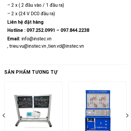
– 2 x ( 2 đầu vào / 1 đầu ra)
– 2 x (24 V DC0 đầu ra)
Liên hệ đặt hàng
Hotline :
097.252.0991
–
097.844.2238
Email:
info@instec.vn
,
trieu.vu@instec.vn
,
tien.vd@instec.vn
SẢN PHẨM TƯƠNG TỰ