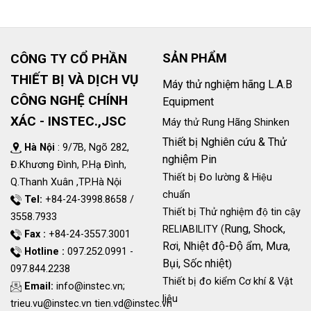
CÔNG TY CỔ PHẦN
SẢN PHẨM
THIẾT BỊ VÀ DỊCH VỤ
Máy thử nghiệm hãng L.A.B
CÔNG NGHỆ CHÍNH
Equipment
XÁC - INSTEC.,JSC
Máy thử Rung Hãng Shinken
Thiết bị Nghiên cứu & Thử
Hà Nội
: 9/7B, Ngõ 282,
nghiệm Pin
Đ.Khương Đình, P.Hạ Đình,
Thiết bị Đo lường & Hiệu
Q.Thanh Xuân ,TP.Hà Nội
chuẩn
Tel:
+84-24-3998.8658 /
Thiết bị Thử nghiệm độ tin cậy
3558.7933
Rung, Shock,
RELIABILITY (
Fax :
+84-24-3557.3001
Rơi, Nhiệt độ-Độ ẩm, Mưa,
Hotline :
097.252.0991 -
Bụi, Sốc nhiệt
)
097.844.2238
Thiết bị đo kiểm Cơ khí & Vật
Email:
info@instec.vn
;
liệu
trieu.vu@instec.vn
tien.vd@instec.vn