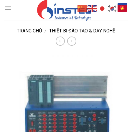
Skip
to
content
TRANG CHỦ
/
THIẾT BỊ ĐÀO TẠO & DẠY NGHỀ