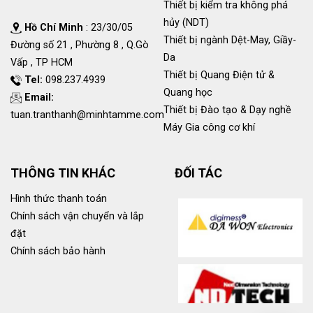
Thiết bị kiểm tra không phá
hủy (NDT)
Hồ Chí Minh
: 23/30/05
Thiết bị ngành Dệt-May, Giầy-
Đường số 21 , Phường 8 , Q.Gò
Da
Vấp , TP HCM
Thiết bị Quang Điện tử &
Tel:
098.237.4939
Quang học
Email:
Thiết bị Đào tạo & Dạy nghề
tuan.tranthanh@minhtamme.com
Máy Gia công cơ khí
THÔNG TIN KHÁC
ĐỐI TÁC
Hình thức thanh toán
Chính sách vận chuyển và lắp
đặt
Chính sách bảo hành