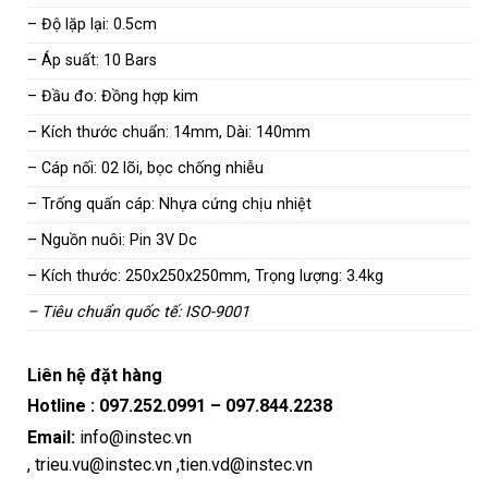
– Độ lặp lại: 0.5cm
– Áp suất: 10 Bars
– Đầu đo: Đồng hợp kim
– Kích thước chuẩn: 14mm, Dài: 140mm
– Cáp nối: 02 lõi, bọc chống nhiễu
– Trống quấn cáp: Nhựa cứng chịu nhiệt
– Nguồn nuôi: Pin 3V Dc
– Kích thước: 250x250x250mm, Trọng lượng: 3.4kg
– Tiêu chuẩn quốc tế: ISO-9001
Liên hệ đặt hàng
Hotline :
097.252.0991
–
097.844.2238
Email:
info@instec.vn
,
trieu.vu@instec.vn
,
tien.vd@instec.vn