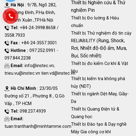
Thiết bị Nghiên cứu & Thử
Hà Nội
: 9/7B, Ngõ 282,
nghiệm Pin
Đ.Khương Đình, P.Hạ Đình,
Thiết bị Đo lường & Hiệu
Q.Thanh Xuân ,TP.Hà Nội
chuẩn
Tel:
+84-24-3998.8658 /
Thiết bị Thử nghiệm độ tin cậy
3558.7933
Rung, Shock,
RELIABILITY (
Fax :
+84-24-3557.3001
Rơi, Nhiệt độ-Độ ẩm, Mưa,
Hotline :
097.252.0991 -
Bụi, Sốc nhiệt
)
097.844.2238
Thiết bị đo kiểm Cơ khí & Vật
Email:
info@instec.vn
;
liệu
trieu.vu@instec.vn
tien.vd@instec.vn
Thiết bị kiểm tra không phá
hủy (NDT)
Hồ Chí Minh
: 23/30/05
Thiết bị ngành Dệt-May, Giầy-
Đường số 21 , Phường 8 , Q.Gò
Da
Vấp , TP HCM
Thiết bị Quang Điện tử &
Tel:
098.237.4939
Quang học
Email:
Thiết bị Đào tạo & Dạy nghề
tuan.tranthanh@minhtamme.com
Máy Gia công cơ khí