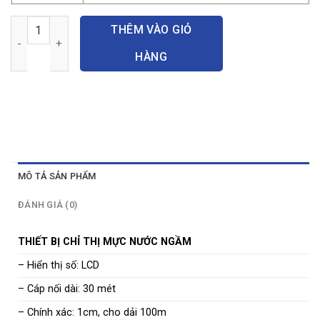
Thiết bị đo mực nước ngầm số lượng
THÊM VÀO GIỎ
HÀNG
MÔ TẢ SẢN PHẨM
ĐÁNH GIÁ (0)
THIẾT BỊ CHỈ THỊ MỰC NƯỚC NGẦM
– Hiển thị số: LCD
– Cáp nối dài: 30 mét
– Chính xác: 1cm, cho dải 100m