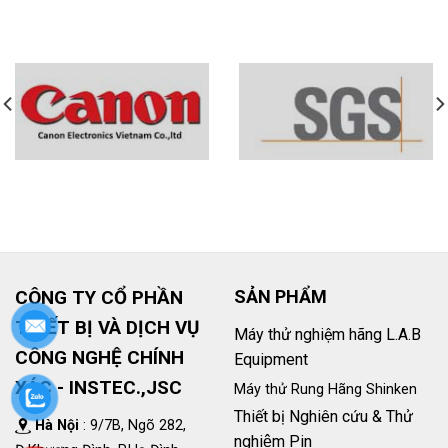
CÔNG TY CỔ PHẦN
SẢN PHẨM
THIẾT BỊ VÀ DỊCH VỤ
Máy thử nghiệm hãng L.A.B
CÔNG NGHỆ CHÍNH
Equipment
XÁC - INSTEC.,JSC
Máy thử Rung Hãng Shinken
Thiết bị Nghiên cứu & Thử
Hà Nội
: 9/7B, Ngõ 282,
nghiệm Pin