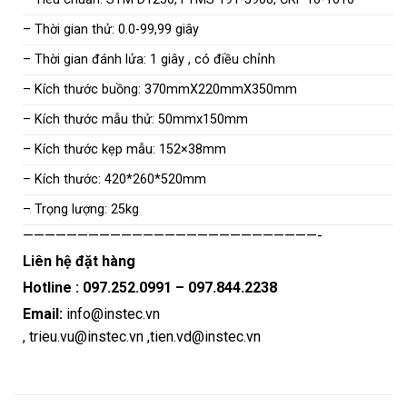
– Thời gian thử: 0.0-99,99 giây
– Thời gian đánh lửa: 1 giây , có điều chỉnh
– Kích thước buồng: 370mmX220mmX350mm
– Kích thước mẫu thử: 50mmx150mm
– Kích thước kẹp mẫu: 152×38mm
– Kích thước: 420*260*520mm
– Trọng lượng: 25kg
———————————————————————————-
Liên hệ đặt hàng
Hotline :
097.252.0991
–
097.844.2238
Email:
info@instec.vn
,
trieu.vu@instec.vn
,
tien.vd@instec.vn