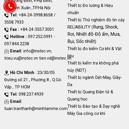
Đ.Khương Đình, P.Hạ Đình,
Thiết bị Đo lường & Hiệu
Q.Thanh Xuân ,TP.Hà Nội
chuẩn
Tel:
+84-24-3998.8658 /
Thiết bị Thử nghiệm độ tin cậy
3558.7933
Rung, Shock,
RELIABILITY (
Fax :
+84-24-3557.3001
Rơi, Nhiệt độ-Độ ẩm, Mưa,
Hotline :
097.252.0991 -
Bụi, Sốc nhiệt
)
097.844.2238
Thiết bị đo kiểm Cơ khí & Vật
Email:
info@instec.vn
;
liệu
trieu.vu@instec.vn
tien.vd@instec.vn
Thiết bị kiểm tra không phá
hủy (NDT)
Hồ Chí Minh
: 23/30/05
Thiết bị ngành Dệt-May, Giầy-
Đường số 21 , Phường 8 , Q.Gò
Da
Vấp , TP HCM
Thiết bị Quang Điện tử &
Tel:
098.237.4939
Quang học
Email:
Thiết bị Đào tạo & Dạy nghề
tuan.tranthanh@minhtamme.com
Máy Gia công cơ khí