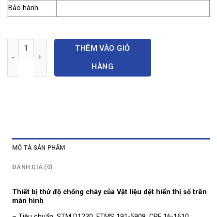
Bảo hành
Thiết bị thử độ chống cháy của Vật liệu dệt số lượng
THÊM VÀO GIỎ
HÀNG
MÔ TẢ SẢN PHẨM
ĐÁNH GIÁ (0)
Thiết bị thử độ chống cháy của Vật liệu dệt hiển thị số trên
màn hình
– Tiêu chuẩn: STM D1230, FTMS 191-5908, CRF 16-1610