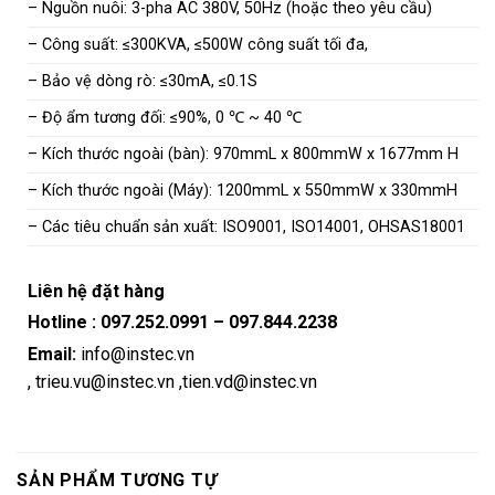
– Nguồn nuôi: 3-pha AC 380V, 50Hz (hoặc theo yêu cầu)
– Công suất: ≤300KVA, ≤500W công suất tối đa,
– Bảo vệ dòng rò: ≤30mA, ≤0.1S
– Độ ẩm tương đối: ≤90%, 0 ℃ ~ 40 ℃
– Kích thước ngoài (bàn): 970mmL x 800mmW x 1677mm H
– Kích thước ngoài (Máy): 1200mmL x 550mmW x 330mmH
– Các tiêu chuẩn sản xuất: ISO9001, ISO14001, OHSAS18001
Liên hệ đặt hàng
Hotline :
097.252.0991
–
097.844.2238
Email:
info@instec.vn
,
trieu.vu@instec.vn
,
tien.vd@instec.vn
SẢN PHẨM TƯƠNG TỰ