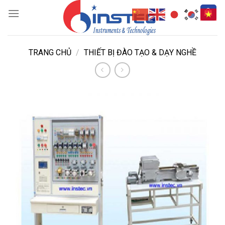
Skip
to
content
TRANG CHỦ
/
THIẾT BỊ ĐÀO TẠO & DẠY NGHỀ