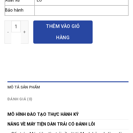
Xuất xứ
EU
Bảo hành
Bộ đào tạo kỹ năng máy tiện dàn trải có đánh lỗi số lượng
THÊM VÀO GIỎ
HÀNG
MÔ TẢ SẢN PHẨM
ĐÁNH GIÁ (0)
MÔ HÌNH ĐÀO TẠO THỰC HÀNH KỸ
NĂNG VỀ MÁY TIỆN DÀN TRẢI CÓ ĐÁNH LỖI