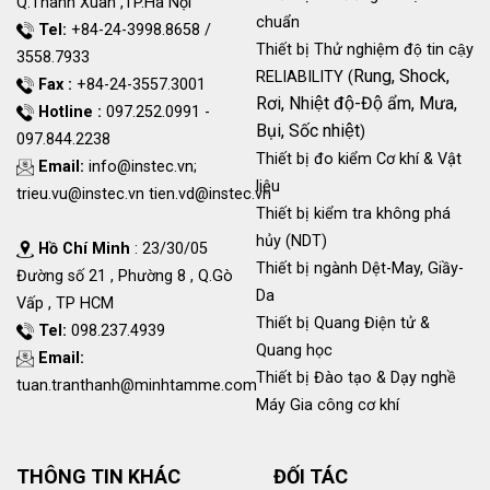
Q.Thanh Xuân ,TP.Hà Nội
chuẩn
Tel:
+84-24-3998.8658 /
Thiết bị Thử nghiệm độ tin cậy
3558.7933
Rung, Shock,
RELIABILITY (
Fax :
+84-24-3557.3001
Rơi, Nhiệt độ-Độ ẩm, Mưa,
Hotline :
097.252.0991 -
Bụi, Sốc nhiệt
)
097.844.2238
Thiết bị đo kiểm Cơ khí & Vật
Email:
info@instec.vn
;
liệu
trieu.vu@instec.vn
tien.vd@instec.vn
Thiết bị kiểm tra không phá
hủy (NDT)
Hồ Chí Minh
: 23/30/05
Thiết bị ngành Dệt-May, Giầy-
Đường số 21 , Phường 8 , Q.Gò
Da
Vấp , TP HCM
Thiết bị Quang Điện tử &
Tel:
098.237.4939
Quang học
Email:
Thiết bị Đào tạo & Dạy nghề
tuan.tranthanh@minhtamme.com
Máy Gia công cơ khí
THÔNG TIN KHÁC
ĐỐI TÁC