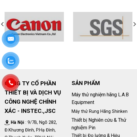
CÔNG TY CỔ PHẦN
SẢN PHẨM
THIẾT BỊ VÀ DỊCH VỤ
Máy thử nghiệm hãng L.A.B
CÔNG NGHỆ CHÍNH
Equipment
XÁC - INSTEC.,JSC
Máy thử Rung Hãng Shinken
Thiết bị Nghiên cứu & Thử
Hà Nội
: 9/7B, Ngõ 282,
nghiệm Pin
Đ.Khương Đình, P.Hạ Đình,
Thiết bị Đo lường & Hiệu