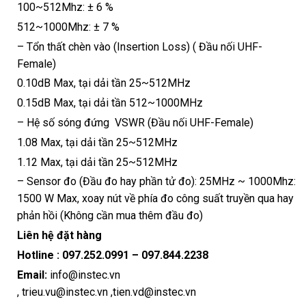
100~512Mhz: ± 6 %
512~1000Mhz: ± 7 %
– Tổn thất chèn vào (Insertion Loss) ( Đầu nối UHF-
Female)
0.10dB Max, tại dải tần 25~512MHz
0.15dB Max, tại dải tần 512~1000MHz
– Hệ số sóng đứng VSWR (Đầu nối UHF-Female)
1.08 Max, tại dải tần 25~512MHz
1.12 Max, tại dải tần 25~512MHz
– Sensor đo (Đầu đo hay phần tử đo): 25MHz ~ 1000Mhz:
1500 W Max, xoay nút về phía đo công suất truyền qua hay
phản hồi (Không cần mua thêm đầu đo)
Liên hệ đặt hàng
Hotline :
097.252.0991
–
097.844.2238
Email:
info@instec.vn
,
trieu.vu@instec.vn
,
tien.vd@instec.vn