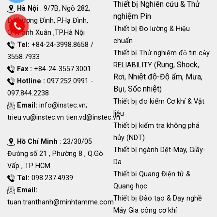
Thiết bị Nghiên cứu & Thử
Hà Nội
: 9/7B, Ngõ 282,
nghiệm Pin
Đ.Khương Đình, P.Hạ Đình,
Thiết bị Đo lường & Hiệu
Q.Thanh Xuân ,TP.Hà Nội
chuẩn
Tel:
+84-24-3998.8658 /
Thiết bị Thử nghiệm độ tin cậy
3558.7933
Rung, Shock,
RELIABILITY (
Fax :
+84-24-3557.3001
Rơi, Nhiệt độ-Độ ẩm, Mưa,
Hotline :
097.252.0991 -
Bụi, Sốc nhiệt
)
097.844.2238
Thiết bị đo kiểm Cơ khí & Vật
Email:
info@instec.vn
;
liệu
trieu.vu@instec.vn
tien.vd@instec.vn
Thiết bị kiểm tra không phá
hủy (NDT)
Hồ Chí Minh
: 23/30/05
Thiết bị ngành Dệt-May, Giầy-
Đường số 21 , Phường 8 , Q.Gò
Da
Vấp , TP HCM
Thiết bị Quang Điện tử &
Tel:
098.237.4939
Quang học
Email:
Thiết bị Đào tạo & Dạy nghề
tuan.tranthanh@minhtamme.com
Máy Gia công cơ khí